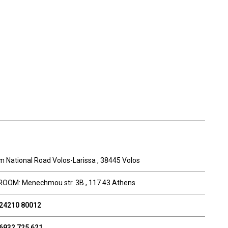
m National Road Volos-Larissa , 38445 Volos
OM: Menechmou str. 3B , 117 43 Athens
 24210 80012
6932 725 621