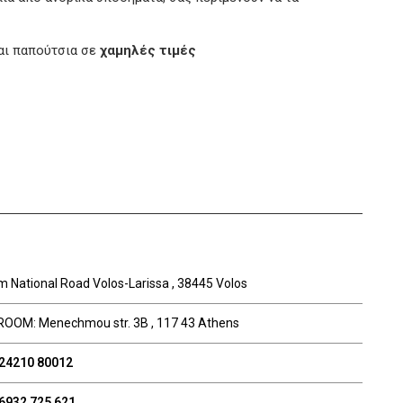
και παπούτσια σε
χαμηλές τιμές
m National Road Volos-Larissa , 38445 Volos
OM: Menechmou str. 3B , 117 43 Athens
 24210 80012
6932 725 621