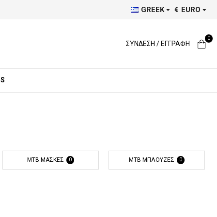
GREEK
€
EURO
0
ΣΥΝΔΕΣΗ / ΕΓΓΡΑΦΗ
DS
MTB ΜΆΣΚΕΣ
MTB ΜΠΛΟΎΖΕΣ
0
0