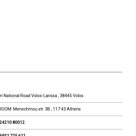
m National Road Volos-Larissa , 38445 Volos
OM: Menechmou str. 3B , 117 43 Athens
 24210 80012
6932 725 621